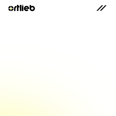
80% energieeffizienter & 28 
Millionen Teile ohne Ausfall – 
So geht nachhaltige 
Produktion!