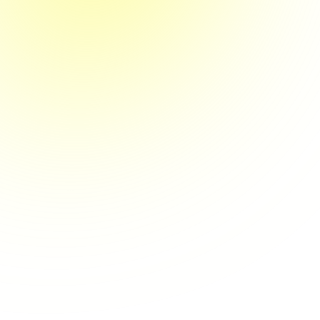
www.durchstarter
Wir freuen un