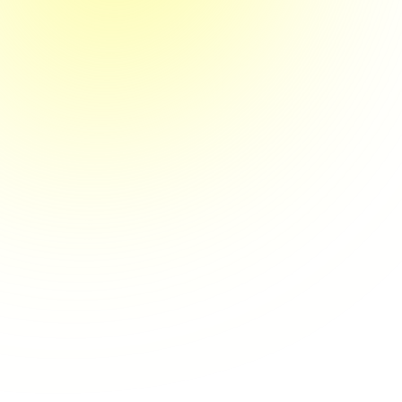
chiron-group.com/de/aktuelles/messen-und-
events/chiron-group-open-house-2026?
ref=ortliebpraezisionssystemegmbhcokg