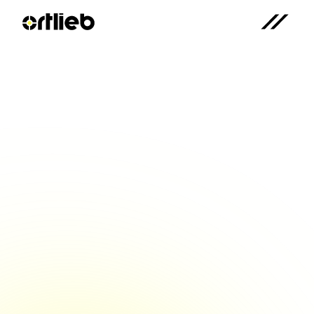
Ortlieb-CEO im 
Wirtschaftsforum: 
"Spanntechnik ist das 
Fundament für alles"