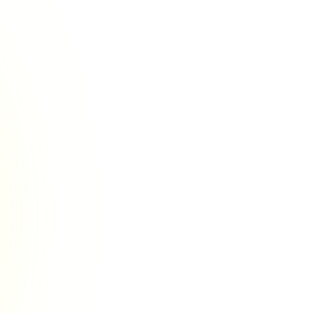
– 
ieb🚀💪