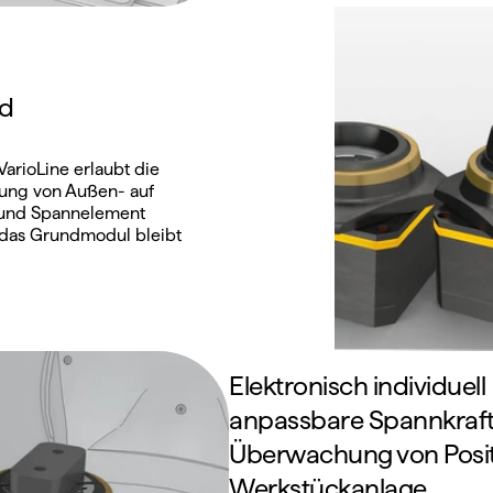
d 
arioLine erlaubt die 
ung von Außen- auf 
 und Spannelement 
das Grundmodul bleibt 
Elektronisch individuell 
anpassbare Spannkraft
Überwachung von Posit
Werkstückanlage