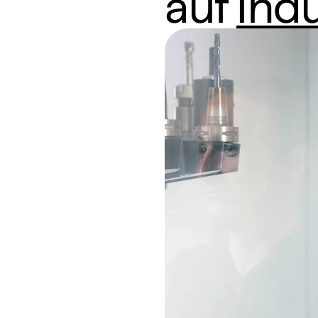
auf 
Indu