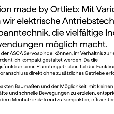
ion made by Ortlieb: Mit Vari
 wir elektrische Antriebstech
panntechnik, die vielfältige In
wendungen möglich macht.
er ASCA Servo­spindel können, im Verhältnis zur er
rdentlich kompakt gestaltet werden. Da die 
unktion eines Planetengetriebes Teil der Funk­tional
r­an­schluss direkt ohne zusätzliches Getriebe erf
akten Baumaßen und der Möglichkeit, mit kleinen
fte und schnelle Bewegungen zu er­zie­len, entspri
l dem Mecha­tro­nik-Trend zu kompakten, effiziente