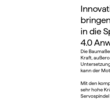
Innovat
bringen
in die S
4.0 An
Die Baumaße d
Kraft, außero
Untersetzungsf
kann der Moto
Mit den komp
sehr hohe Krä
Servo­spin­de