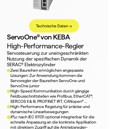
Technische Daten ->
ServoOne® von KEBA
High-Performance-Regler
Servosteuerung zur uneingeschränkten 
Nutzung der spezifischen Dynamik der 
SERAC® Elektrozylinder
Zwei Baureihen ermöglichen angepasste 
Lösungen: Zur Anwendung kommen die 
Servoregler der Baureihen ServoOne und 
ServoOne junior
High-Speed Kommunikation durch gängige 
Feldbusschnittstellen wie Profibus, EtherCAT®, 
SERCOS II & III, PROFINET IRT, CANopen® ...
High-Performance Regelung für präzise und 
dynamische Linearbewegungen
iPLc nach IEC 61131 optional integrierbar für die 
schnelle Anpassung an die konkrete Applikation 
mit direktem Zugriff auf die Antriebsregler-